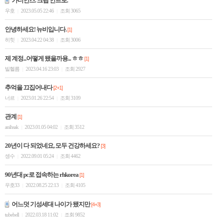
가디언즈. 크립 인트로.
우호
2023.05.05 22:46
조회 3065
|
|
안녕하세요! 뉴비입니다.
[1]
히힛
2023.04.22 04:38
조회 3006
|
|
제 계정...어떻게 됐을까용... ㅎㅎ
[1]
빌헬름
2023.04.16 23:03
조회 2927
|
|
추억을 끄집어내다
[2+1]
너르
2023.01.26 22:54
조회 3109
|
|
관계
[1]
anihsak
2023.01.05 04:02
조회 3512
|
|
20년이 다 되었네요, 모두 건강하세요?
[3]
셍수
2022.09.01 05:24
조회 4462
|
|
90년대 pc로 접속하는 rhkorea
[1]
우호33
2022.08.25 22:13
조회 4105
|
|
어느덧 기성세대 나이가 됐지만
[4+3]
tubebell
2022.03.18 11:02
조회 9852
|
|