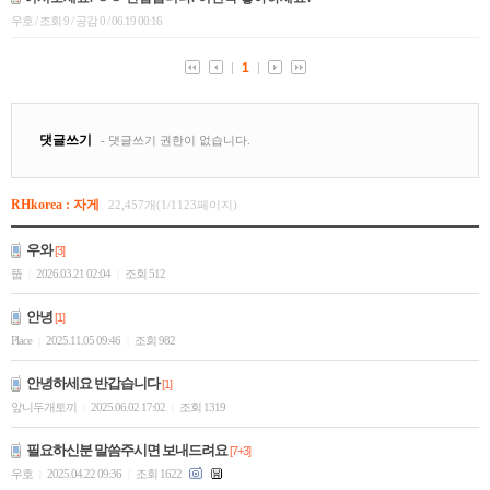
RHkorea : 자게
22,457개(1/1123페이지)
우와
[3]
뚭
2026.03.21 02:04
조회 512
|
|
안녕
[1]
Place
2025.11.05 09:46
조회 982
|
|
안녕하세요 반갑습니다
[1]
앞니두개토끼
2025.06.02 17:02
조회 1319
|
|
필요하신분 말씀주시면 보내드려요
[7+3]
우호
2025.04.22 09:36
조회 1622
|
|