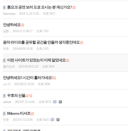
톰요크 공연 보러 도쿄 오시는 분 계신가요?
[2]
Saturnrings
2024.11.24 13:26
조회 1815
|
|
안녕하세요
[1]
넵튠
2024.11.11 00:17
조회 1762
|
|
음악 라이프를 공유할 공간을 만들까 생각중인데요
[1]
우호
2024.08.09 10:28
조회 2105
|
|
이런 사이트가 있었는지 이제 알았네요
[1]
릴리슈슈
2023.09.28 12:32
조회 3054
|
|
안녕하세요!! 시간이 흘러가네요!
[1]
노니3
2023.08.25 10:54
조회 2859
|
|
우호의 선물.
[2+1]
anihsak
2023.07.15 14:42
조회 3074
|
|
Rhkorea 티셔츠
[1]
우호
2023.07.13 23:36
조회 3424
|
|