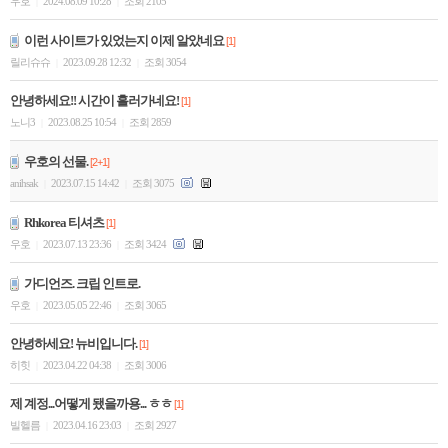
우호
2024.08.09 10:28
조회 2105
|
|
이런 사이트가 있었는지 이제 알았네요
[1]
릴리슈슈
2023.09.28 12:32
조회 3054
|
|
안녕하세요!! 시간이 흘러가네요!
[1]
노니3
2023.08.25 10:54
조회 2859
|
|
우호의 선물.
[2+1]
anihsak
2023.07.15 14:42
조회 3075
|
|
Rhkorea 티셔츠
[1]
우호
2023.07.13 23:36
조회 3424
|
|
가디언즈. 크립 인트로.
우호
2023.05.05 22:46
조회 3065
|
|
안녕하세요! 뉴비입니다.
[1]
히힛
2023.04.22 04:38
조회 3006
|
|
제 계정...어떻게 됐을까용... ㅎㅎ
[1]
빌헬름
2023.04.16 23:03
조회 2927
|
|