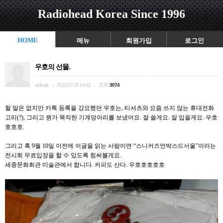
Radiohead Korea Since 1996
HOME
메뉴
회원가입
로그인
우호의 선물.
anihsak
조회
|
2023.07.15 14:42
|
3074
할 말은 없지만 카톡 등록을 강요했던 우호는, 티셔츠와 요즘 쓰지 않는 휴대전화
고리(?), 그리고 뭔가 묵직한 기계덩어리를 보냈어요. 잘 쓸게요. 잘 입을게요. 우호
호호호.
그리고 혹 9월 10일 이전에 이글을 읽는 사람이면 “스니커즈언박스드서울”이라는
전시회 무료입장을 할 수 있도록 힘써볼게요.
세종문화회관 미술관에서 합니다. 커피도 산다. 우호호호호호