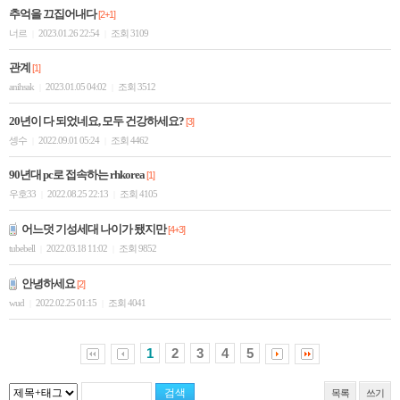
추억을 끄집어내다
[2+1]
너르
2023.01.26 22:54
조회 3109
|
|
관계
[1]
anihsak
2023.01.05 04:02
조회 3512
|
|
20년이 다 되었네요, 모두 건강하세요?
[3]
셍수
2022.09.01 05:24
조회 4462
|
|
90년대 pc로 접속하는 rhkorea
[1]
우호33
2022.08.25 22:13
조회 4105
|
|
어느덧 기성세대 나이가 됐지만
[4+3]
tubebell
2022.03.18 11:02
조회 9852
|
|
안녕하세요
[2]
wud
2022.02.25 01:15
조회 4041
|
|
1
2
3
4
5
목록
쓰기