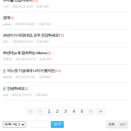
추억을 끄집어내다
[2+1]
너르
2023.01.26 22:54
조회 3109
|
|
관계
[1]
anihsak
2023.01.05 04:02
조회 3512
|
|
20년이 다 되었네요, 모두 건강하세요?
[3]
셍수
2022.09.01 05:24
조회 4462
|
|
90년대 pc로 접속하는 rhkorea
[1]
우호33
2022.08.25 22:13
조회 4105
|
|
어느덧 기성세대 나이가 됐지만
[4+3]
tubebell
2022.03.18 11:02
조회 9852
|
|
안녕하세요
[2]
wud
2022.02.25 01:15
조회 4041
|
|
1
2
3
4
5
목록
쓰기