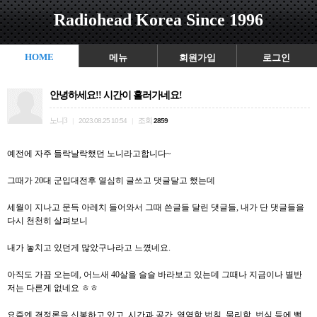
Radiohead Korea Since 1996
HOME
메뉴
회원가입
로그인
안녕하세요!! 시간이 흘러가네요!
노니3
조회
|
2023.08.25 10:54
|
2859
예전에 자주 들락날락했던 노니라고합니다~
그때가 20대 군입대전후 열심히 글쓰고 댓글달고 했는데
세월이 지나고 문득 아레치 들어와서 그때 쓴글들 달린 댓글들, 내가 단 댓글들을
다시 천천히 살펴보니
내가 놓치고 있던게 많았구나라고 느꼈네요.
아직도 가끔 오는데, 어느새 40살을 슬슬 바라보고 있는데 그때나 지금이나 별반
저는 다른게 없네요 ㅎㅎ
요즘엔 결정론을 신봉하고 있고, 시간과 공간, 열역학 법칙, 물리학, 번식 등에 뻘