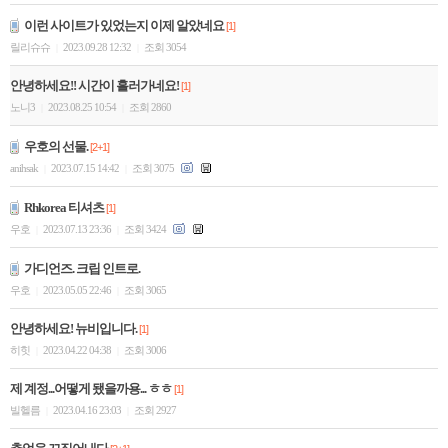
이런 사이트가 있었는지 이제 알았네요
[1]
릴리슈슈
2023.09.28 12:32
조회 3054
|
|
안녕하세요!! 시간이 흘러가네요!
[1]
노니3
2023.08.25 10:54
조회 2860
|
|
우호의 선물.
[2+1]
anihsak
2023.07.15 14:42
조회 3075
|
|
Rhkorea 티셔츠
[1]
우호
2023.07.13 23:36
조회 3424
|
|
가디언즈. 크립 인트로.
우호
2023.05.05 22:46
조회 3065
|
|
안녕하세요! 뉴비입니다.
[1]
히힛
2023.04.22 04:38
조회 3006
|
|
제 계정...어떻게 됐을까용... ㅎㅎ
[1]
빌헬름
2023.04.16 23:03
조회 2927
|
|