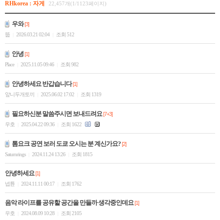
RHkorea : 자게
22,457개(1/1123페이지)
우와
[3]
뚭
2026.03.21 02:04
조회 512
|
|
안녕
[1]
Place
2025.11.05 09:46
조회 982
|
|
안녕하세요 반갑습니다
[1]
앞니두개토끼
2025.06.02 17:02
조회 1319
|
|
필요하신분 말씀주시면 보내드려요
[7+3]
우호
2025.04.22 09:36
조회 1622
|
|
톰요크 공연 보러 도쿄 오시는 분 계신가요?
[2]
Saturnrings
2024.11.24 13:26
조회 1815
|
|
안녕하세요
[1]
넵튠
2024.11.11 00:17
조회 1762
|
|
음악 라이프를 공유할 공간을 만들까 생각중인데요
[1]
우호
2024.08.09 10:28
조회 2105
|
|