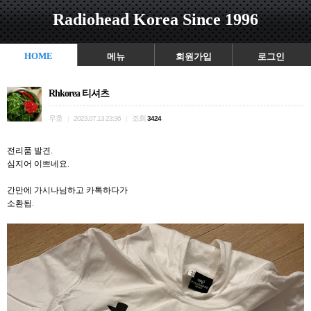
Radiohead Korea Since 1996
HOME
메뉴
회원가입
로그인
Rhkorea 티셔츠
우호
조회
|
2023.07.13 23:36
|
3424
전리품 발견.
심지어 이쁘네요.
간만에 가시나님하고 카톡하다가
소환됨.