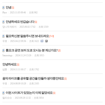
안녕
[1]
Place
2025.11.05 09:46
조회 982
|
|
안녕하세요 반갑습니다
[1]
앞니두개토끼
2025.06.02 17:02
조회 1319
|
|
필요하신분 말씀주시면 보내드려요
[7+3]
우호
2025.04.22 09:36
조회 1622
|
|
톰요크 공연 보러 도쿄 오시는 분 계신가요?
[2]
Saturnrings
2024.11.24 13:26
조회 1815
|
|
안녕하세요
[1]
넵튠
2024.11.11 00:17
조회 1762
|
|
음악 라이프를 공유할 공간을 만들까 생각중인데요
[1]
우호
2024.08.09 10:28
조회 2105
|
|
이런 사이트가 있었는지 이제 알았네요
[1]
릴리슈슈
2023.09.28 12:32
조회 3054
|
|