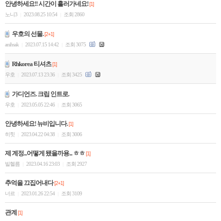
안녕하세요!! 시간이 흘러가네요!
[1]
노니3
2023.08.25 10:54
조회 2860
|
|
우호의 선물.
[2+1]
anihsak
2023.07.15 14:42
조회 3075
|
|
Rhkorea 티셔츠
[1]
우호
2023.07.13 23:36
조회 3425
|
|
가디언즈. 크립 인트로.
우호
2023.05.05 22:46
조회 3065
|
|
안녕하세요! 뉴비입니다.
[1]
히힛
2023.04.22 04:38
조회 3006
|
|
제 계정...어떻게 됐을까용... ㅎㅎ
[1]
빌헬름
2023.04.16 23:03
조회 2927
|
|
추억을 끄집어내다
[2+1]
너르
2023.01.26 22:54
조회 3109
|
|
관계
[1]