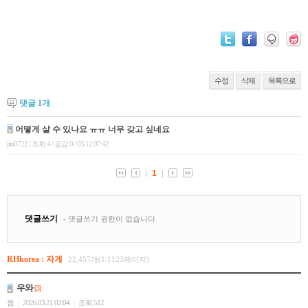
수정
삭제
목록으로
댓글
1
개
RHkorea : 자게
22,457개(1/1123페이지)
우와
[3]
뚭
2026.03.21 02:04
조회 512
|
|