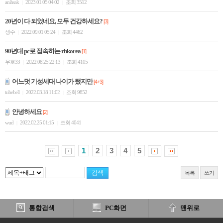
anihsak
2023.01.05 04:02
조회 3512
|
|
20년이 다 되었네요, 모두 건강하세요?
[3]
셍수
2022.09.01 05:24
조회 4462
|
|
90년대 pc로 접속하는 rhkorea
[1]
우호33
2022.08.25 22:13
조회 4105
|
|
어느덧 기성세대 나이가 됐지만
[4+3]
tubebell
2022.03.18 11:02
조회 9852
|
|
안녕하세요
[2]
wud
2022.02.25 01:15
조회 4041
|
|
1
2
3
4
5
목록
쓰기
통합검색
PC화면
맨위로