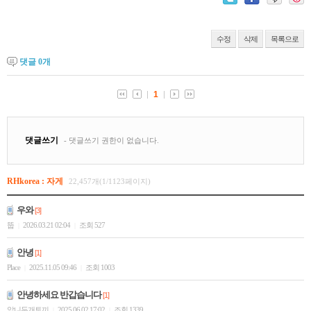
수정
삭제
목록으로
댓글
0
개
RHkorea : 자게
22,457개(1/1123페이지)
우와
[3]
뚭
2026.03.21 02:04
조회 527
|
|
안녕
[1]
Place
2025.11.05 09:46
조회 1003
|
|
안녕하세요 반갑습니다
[1]
앞니두개토끼
2025.06.02 17:02
조회 1339
|
|