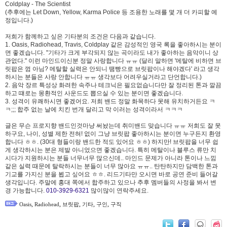
Coldplay - The Scientist
(추후에는 Let Down, Yellow, Karma Police 등 조용한 노래를 몇 개 더 카피할 예
정입니다.)
저희가 함께하고 싶은 기타분의 조건은 다음과 같습니다.
1. Oasis, Radiohead, Travis, Coldplay 같은 감성적인 영국 록을 좋아하시는 분이
면 좋겠습니다. "기타가 크게 부각되지 않는 곡이라도 내가 좋아하는 음악이니 상
관없다." 이런 마인드이신분 정말 사랑합니다 ㅠㅠ (달리 말하면 '메탈에 비하면 브
릿팝은 껌 아님? 메탈할 실력은 안되니 땜빵으로 브릿팝이나 해야겠다' 라고 생각
하시는 분들은 사랑 안합니다 ㅠㅠ 생각보다 어려우실거라고 단언합니다.)
2.
음악 장르 특성상 화려한 속주나 테크닉은 필요없습니다만 잘 정리된 톤과 깔끔
하고 떄로는 몽환적인 사운드도 뽑으실 수 있는 분이면 좋겠습니다.
3. 성격이 유쾌하시면 좋겠어요. 저희 밴드 정말 화목하다 못해 유치하거든요 ㅋ
ㅋ;;; 합주 없는 날에 치킨 번개 달리고 막 이러는 성격이라서 ㅋㅋㅋ
글은 무슨 프로지향 밴드인것마냥 써놨는데 취미밴드 맞습니다 ㅠㅠ 저희도 잘 못
하구요, 나이, 성별 제한 전혀! 없이 그냥 브릿팝 좋아하시는 분이면 누구든지 환영
합니다 ㅎㅎ. (30대 형들이랑 밴드한 적도 있어요 ㅎㅎ) 하지만! 브릿팝을 너무 쉽
게 생각하시는 분은 제발 아니었으면 좋겠습니다. 특히 메탈이나 블루스 류만 치
시다가 지원하시는 분들 너무너무 많으신데.. 마인드 문제가 아니라 톤이나 느낌
같은 실력 때문에 탈락하시는 분들이 너무 많아요 ㅠㅠ.. 탄탄하지만 담백한 톤과
기교를 가지신 분을 뵙고 싶어요 ㅎㅎ. 리드기타만 오시면 바로 공연 준비 들어갈
생각입니다. 주말에 홍대 쪽에서 합주하고 있으나 추후 멤버들의 사정을 봐서 변
경 가능합니다.
010-3929-6321
많이많이 연락주세요.
,
,
,
,
,
Oasis
Radiohead
브릿팝
기타
구인
구직