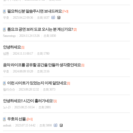
필요하신분 말씀주시면 보내드려요
[7+3]
우호
2025.04.22 09:36
조회 1637
|
|
톰요크 공연 보러 도쿄 오시는 분 계신가요?
[2]
Saturnrings
2024.11.24 13:26
조회 1830
|
|
안녕하세요
[1]
넵튠
2024.11.11 00:17
조회 1780
|
|
음악 라이프를 공유할 공간을 만들까 생각중인데요
[1]
우호
2024.08.09 10:28
조회 2116
|
|
이런 사이트가 있었는지 이제 알았네요
[1]
릴리슈슈
2023.09.28 12:32
조회 3073
|
|
안녕하세요!! 시간이 흘러가네요!
[1]
노니3
2023.08.25 10:54
조회 2881
|
|
우호의 선물.
[2+1]
anihsak
2023.07.15 14:42
조회 3090
|
|