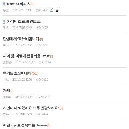
Rhkorea 티셔츠
[1]
우호
2023.07.13 23:36
조회 3438
|
|
가디언즈. 크립 인트로.
우호
2023.05.05 22:46
조회 3078
|
|
안녕하세요! 뉴비입니다.
[1]
히힛
2023.04.22 04:38
조회 3020
|
|
제 계정...어떻게 됐을까용... ㅎㅎ
[1]
빌헬름
2023.04.16 23:03
조회 2944
|
|
추억을 끄집어내다
[2+1]
너르
2023.01.26 22:54
조회 3125
|
|
관계
[1]
anihsak
2023.01.05 04:02
조회 3529
|
|
20년이 다 되었네요, 모두 건강하세요?
[3]
셍수
2022.09.01 05:24
조회 4474
|
|
90년대 pc로 접속하는 rhkorea
[1]