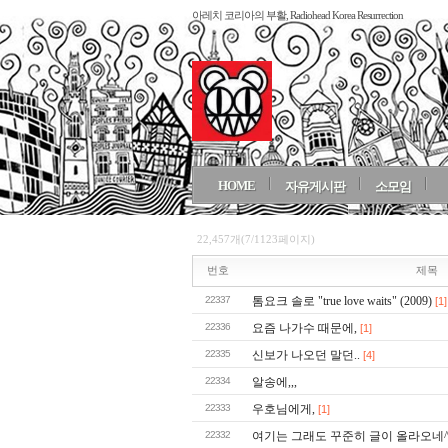
아레치 코리아의 부활, Radiohead Korea Resurrection
HOME
자유게시판
소모임
22,457개(7/1123페이지)
번호
제목
22337
톰요크 솔로 "true love waits" (2009)
[1]
22336
요즘 나가수 때문에,
[1]
22335
신보가 나오던 말던..
[4]
22334
알송에,,,
22333
우호님에게,
[1]
22332
여기는 그래도 꾸준히 글이 올라오네^