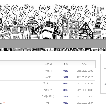
글쓴이
조회
날짜
유로파
9247
2011.05.12 12:36
우호
9142
2011.05.10 00:26
Radiohead
9149
2011.03.19 20:31
양희훈
8805
2011.03.18 01:38
아이시떼루
8906
2011.03.05 18:40
악!!
^
9132
2011.03.03 16:37
[2]