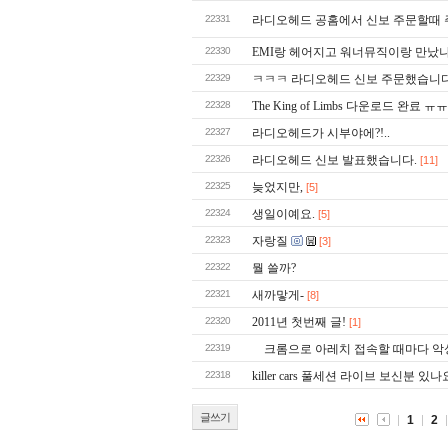
22331
라디오헤드 공홈에서 신보 주문할때 주소
22330
EMI랑 헤어지고 워너뮤직이랑 만났나
22329
ㅋㅋㅋ 라디오헤드 신보 주문했습니다.
22328
The King of Limbs 다운로드 완료 ㅠㅠ
22327
라디오헤드가 시부야에?!..
22326
라디오헤드 신보 발표했습니다.
[11]
22325
늦었지만,
[5]
22324
생일이예요.
[5]
22323
자랑질
[3]
22322
뭘 쓸까?
22321
새까맣게-
[8]
22320
2011년 첫번째 글!
[1]
22319
크롬으로 아레치 접속할 때마다 악성
22318
killer cars 풀세션 라이브 보신분 있나
글쓰기
1
2