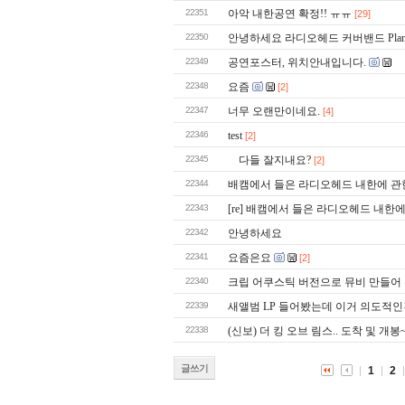
22351
아악 내한공연 확정!! ㅠㅠ
[29]
22350
안녕하세요 라디오헤드 커버밴드 Plane
22349
공연포스터, 위치안내입니다.
22348
요즘
[2]
22347
너무 오랜만이네요.
[4]
22346
test
[2]
22345
다들 잘지내요?
[2]
22344
배캠에서 들은 라디오헤드 내한에 관
22343
[re] 배캠에서 들은 라디오헤드 내한
22342
안녕하세요
22341
요즘은요
[2]
22340
크립 어쿠스틱 버전으로 뮤비 만들어
22339
새앨범 LP 들어봤는데 이거 의도적인
22338
(신보) 더 킹 오브 림스.. 도착 및 개봉
글쓰기
1
2