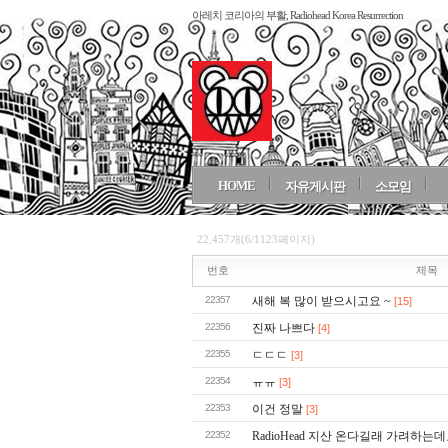
아레치 코리아의 부활, Radiohead Korea Resurrection
HOME
자유게시판
소모임
22,457개(6/1123페이지)
번호
제목
22357
새해 복 많이 받으시고요 ~
[15]
22356
진짜 나쁘다
[4]
22355
ㄷㄷㄷ
[3]
22354
ㅠㅠ
[3]
22353
이건 정말
[3]
22352
RadioHead 지산 온다길래 가려하