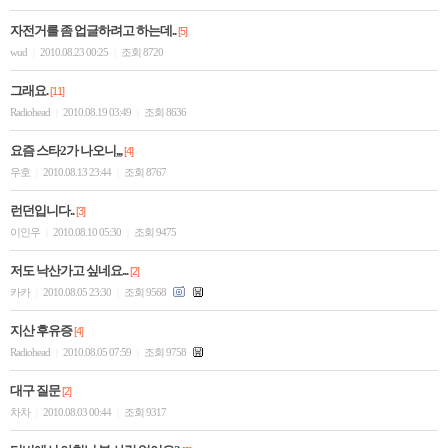
자전거를 좀 업글하려고 하는데..
[5]
wud
2010.08.23 00:25
조회 8720
|
|
그래요.
[11]
Radiohead
2010.08.19 03:49
조회 8636
|
|
요즘 스타2가 나오니,,,
[4]
우호
2010.08.13 23:44
조회 8767
|
|
런던입니다..
[3]
이인우
2010.08.10 05:30
조회 9475
|
|
저도 낙산가고 싶네요...
[2]
카카
2010.08.05 23:30
조회 9568
|
|
지산 후유증
[4]
Radiohead
2010.08.05 07:59
조회 9758
|
|
대구 질문
[2]
차차
2010.08.03 00:44
조회 9317
|
|