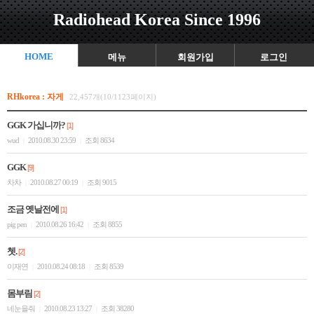
Radiohead Korea Since 1996
HOME
메뉴
회원가입
로그인
RHkorea : 자게
22,457개(10/1123페이지)
GGK 가십니까?
[1]
wud
2010.08.30 23:59
조회 8634
|
|
GGK
[9]
차차
2010.08.27 00:19
조회 9015
|
|
조금 옛날전에
[1]
pig pen
2010.08.26 16:42
조회 8855
|
|
쳇.
[2]
이재연
2010.08.24 08:18
조회 8539
|
|
몸부림
[2]
네눈을줘
2010.08.23 13:27
조회 38280
|
|