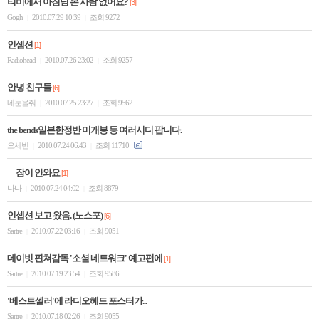
티비에서 아침님 본 사람 없어요?
[3]
Gogh
2010.07.29 10:39
조회 9272
|
|
인셉션
[1]
Radiohead
2010.07.26 23:02
조회 9257
|
|
안녕 친구들
[6]
네눈을줘
2010.07.25 23:27
조회 9562
|
|
the bends일본한정반 미개봉 등 여러시디 팝니다.
오세빈
2010.07.24 06:43
조회 11710
|
|
잠이 안와요
[1]
나나
2010.07.24 04:02
조회 8879
|
|
인셉션 보고 왔음. (노스포)
[6]
Sartre
2010.07.22 03:16
조회 9051
|
|
데이빗 핀쳐감독 '소셜 네트워크' 예고편에
[1]
Sartre
2010.07.19 23:54
조회 9586
|
|
'베스트셀러'에 라디오헤드 포스터가...
Sartre
2010.07.18 02:26
조회 9055
|
|