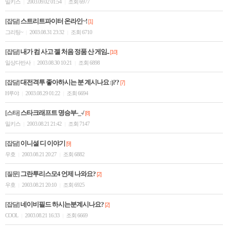
밀키스
2003.09.02 01:54
조회 6977
|
|
스트리트파이터 온라인~!
[잡담]
[1]
그리팅~
2003.08.31 23:32
조회 6710
|
|
내가 컴 사고 젤 처음 정품 산 게임..
[잡담]
[10]
일상다반사
2003.08.30 10:21
조회 6898
|
|
대전격투 좋아하시는 분 계시나요 :)??
[잡담]
[7]
H루야
2003.08.29 01:22
조회 6694
|
|
스타크래프트 명승부-_-/
[스타]
[8]
밀키스
2003.08.21 21:42
조회 7147
|
|
이니셜 디 이야기
[잡담]
[9]
우호
2003.08.21 20:27
조회 6882
|
|
그란투리스모4 언제 나와요?
[질문]
[2]
우호
2003.08.21 20:10
조회 6925
|
|
네이비필드 하시는분계시나요?
[잡담]
[2]
COOL
2003.08.21 16:33
조회 6669
|
|