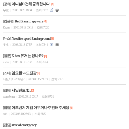
이니셜D 전체 공유합니다.
[공유]
[8]
우호
2003.08.20 18:34
조회 7197
|
|
Red Sherrif: spyware
[컴관련]
[4]
Rayna
2003.08.19 05:19
조회 7020
|
|
Need for speed Underground
[뉴스]
[8]
우호
2003.08.18 17:57
조회 7344
|
|
X-box 유저는 없나요?
[질문]
[4]
sucks
2003.08.17 07:32
조회 7004
|
|
임요환 vs 도진광
[스타]
[9]
나보기가역겨워?
2003.08.15 21:03
조회 7355
|
|
사일렌트 힐..
[잡담]
[3]
scatterbrain
2003.08.13 03:17
조회 6731
|
|
어드벤쳐 게임 아무거나 추천해 주세용
[잡담]
[9]
acid
2003.08.10 23:13
조회 6882
|
|
state of emergency
[잡담]