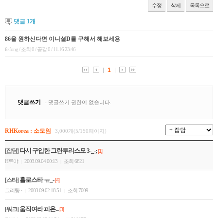
수정
삭제
목록으로
댓글
1
개
RHKorea : 소모임
3,000개(5/150페이지)
다시 구입한 그란투리스모 3-_-;
[잡담]
[1]
H루야
2003.09.04 00:13
조회 6821
|
|
홀로스타 ㅠ_-
[스타]
[4]
그리팅~
2003.09.02 18:51
조회 7009
|
|
움직여라 피온...
[워크]
[3]