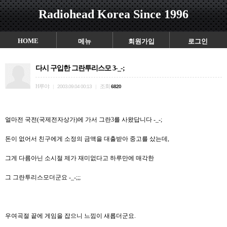
Radiohead Korea Since 1996
HOME
메뉴
회원가입
로그인
다시 구입한 그란투리스모 3-_-;
H루야
조회
|
2003.09.04 00:13
|
6820
얼마전 국전(국제전자상가)에 가서 그란3를 사왔답니다 -_-;
돈이 없어서 친구에게 소정의 금액을 대출받아 중고를 샀는데,
그게 다름아닌 소시절 제가 재미없다고 하루만에 매각한
그 그란투리스모더군요 -_-;;;
우여곡절 끝에 게임을 잡으니 느낌이 새롭더군요.