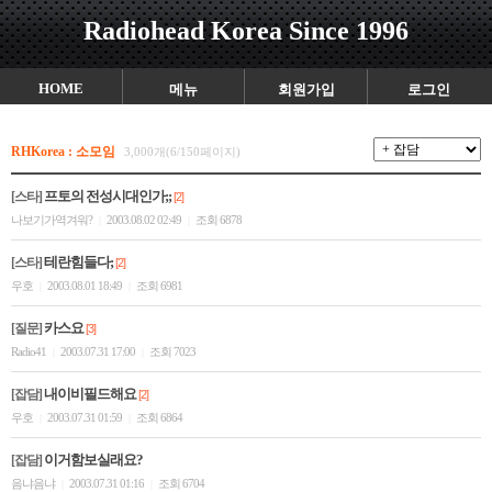
Radiohead Korea Since 1996
HOME
메뉴
회원가입
로그인
RHKorea : 소모임
3,000개(6/150페이지)
프토의 전성시대인가;;
[스타]
[2]
나보기가역겨워?
2003.08.02 02:49
조회 6878
|
|
테란힘들다;
[스타]
[2]
우호
2003.08.01 18:49
조회 6981
|
|
카스요
[질문]
[3]
Radio41
2003.07.31 17:00
조회 7023
|
|
내이비필드해요
[잡담]
[2]
우호
2003.07.31 01:59
조회 6864
|
|
이거함보실래요?
[잡담]
음냐음냐
2003.07.31 01:16
조회 6704
|
|