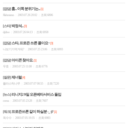
훔... 이쪽 분위기는...
[잡담]
[1]
Яahmienn
2003.07.26 20:02
조회 6806
|
|
박정석...
[스타]
[3]
djdive
2003.07.26 04:13
조회 6958
|
|
스타, 프로즌 쓰론 콜이요~
[잡담]
[3]
나보기가역겨워?
2003.07.25 23:06
조회 6993
|
|
아이콘 찾아요.
[잡담]
[1]
우호
2003.07.25 11:00
조회 6776
|
|
제너럴
[질문]
[4]
플라스틱나무
2003.07.07 00:55
조회 7220
|
|
리니지2 9일 오픈베타서비스 돌입
[뉴스]
coma
2003.07.05 23:28
조회 7607
|
|
프로즌쓰론 같이 하실분 -_-)?
[워크]
[1]
옥수수
2003.07.05 19:35
조회 6983
|
|