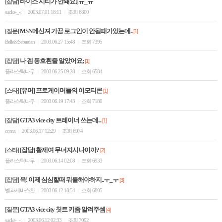
바이스 시티가 안돼요;;ㅠ_ㅠ
[잡담]
sucks-_-;
2003.07.01 18:11
조회 6800
|
|
MSN메신져 가끔 로그인이 안될때가있는데..
[질문]
[1]
Belle&Sebastian
2003.06.27 15:48
조회 7395
|
|
나 겜 동호횐줄 알았어요;
[잡담]
[1]
플라스틱나무
2003.06.25 09:28
조회 6584
|
|
[유머] 프로게이머들의 이모티콘
[스타]
[1]
플라스틱나무
2003.06.19 17:43
조회 7180
|
|
GTA3 vice city 트레이너 쓰는데...
[잡담]
[1]
coma
2003.06.17 12:29
조회 6974
|
|
[잡담] 황제여 무너지시나이까?
[스타]
[2]
플라스틱나무
2003.06.14 02:08
조회 6933
|
|
윽! 이제 심심할때 뭐를해야하지..ㅜ_ㅜ
[잡담]
[3]
벨과세바스찬
2003.06.12 18:54
조회 6805
|
|
GTA3 vice city 칫트 키좀 알려주셈
[질문]
[4]
sucks-_-;
2003.06.12 02:33
조회 7092
|
|